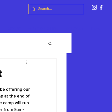
T
STAFF
GIFT VOUCHERS
CONTACT
More
t
be offering our 
p at the end of 
 camp will run 
er from 9am-