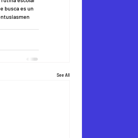
rutina escolar 
ue busca es un 
entusiasmen 
See All