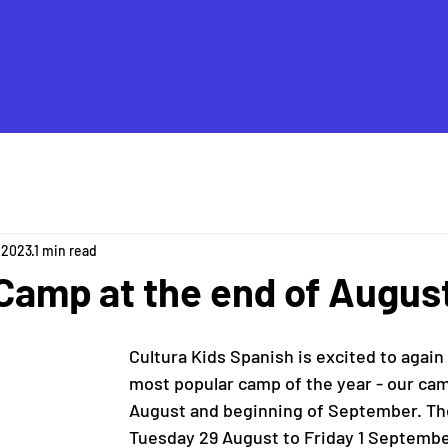
HOME
REGISTER
PROGRAMMES AND FEES
ABOU
, 2023
1 min read
amp at the end of Augus
Cultura Kids Spanish is excited to again 
most popular camp of the year - our cam
August and beginning of September. The
Tuesday 29 August to Friday 1 Septemb