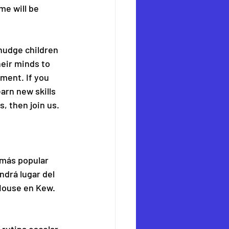
me will be 
nudge children 
eir minds to 
ment. If you 
arn new skills 
, then join us. 
más popular 
drá lugar del 
 House en Kew. 