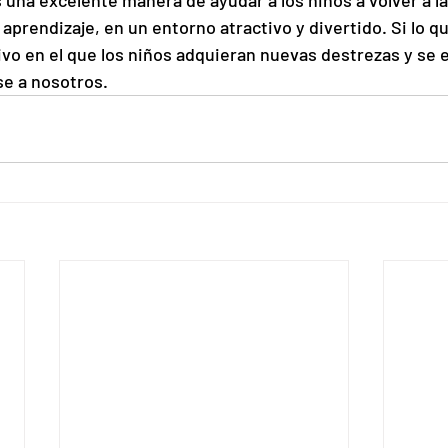
na excelente manera de ayudar a los niños a volver a la 
 aprendizaje, en un entorno atractivo y divertido. Si lo q
o en el que los niños adquieran nuevas destrezas y se 
se a nosotros.