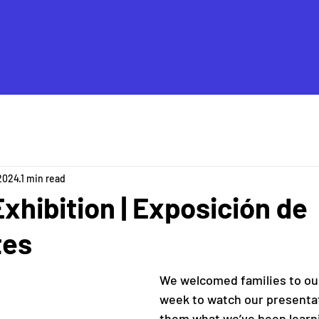
HOME
REGISTER
PROGRAMMES AND FEES
ABOU
 2024
1 min read
xhibition | Exposición de
tes
We welcomed families to our
week to watch our presenta
them what we’ve been learni