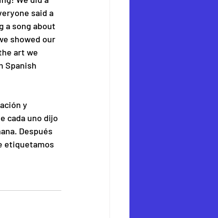
eryone said a 
g a song about 
 we showed our 
the art we 
h Spanish 
ación y 
e cada uno dijo 
mana. Después 
e etiquetamos 