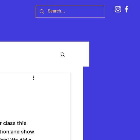
T
STAFF
GIFT VOUCHERS
CONTACT
More
 class this 
tion and show 
ng! We did a 